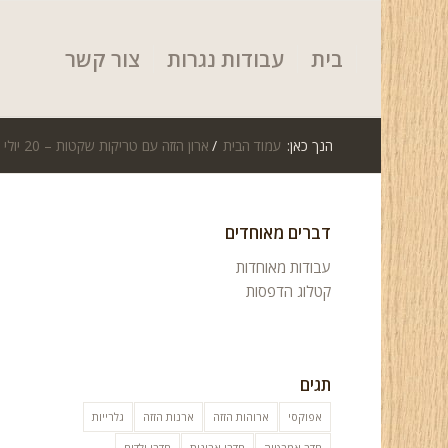
בית
עבודות נגרות
צור קשר
הנך כאן:
עמוד הבית
/
ארון הזזה עם טריקות שקטות – 20 יולי 2015
דברים מאוחדים
עבודות מאוחדות
קטלוג הדפסות
תגים
אפוקסי
ארוהות הזזה
ארנות הזזה
גלרייות
חדר אמבטיה
חדרי ארונות
חדרי ילדים