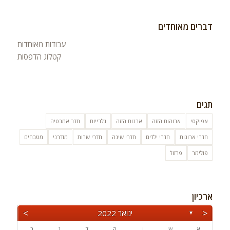
דברים מאוחדים
עבודות מאוחדות
קטלוג הדפסות
תגים
אפוקסי
ארוהות הזזה
ארנות הזזה
גלרייות
חדר אמבטיה
חדרי ארונות
חדרי ילדים
חדרי שינה
חדרי שרות
מודרני
מטבחים
פולימר
פרזול
ארכיון
>
<
ינואר 2022
▼
א
ש
ו
ה
ד
ג
ב