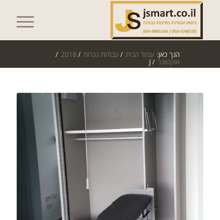
הנך כאן:
עמוד הבית
/
עבודות נגרות
/
2018
/
אוקטובר
/
J