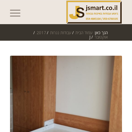
הנך כאן:
עמוד הבית
/
עבודות נגרות
/
2017
/
אוקטובר
/
J