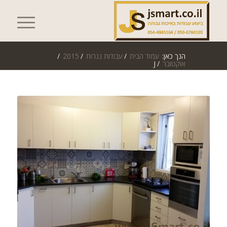
הנך כאן:
עמוד הבית
/
עבודות נגרות
/
2015
/
אוקטובר
/
J