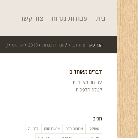
בית
עבודות נגרות
צור קשר
הנך כאן:
עמוד הבית
/
עבודות נגרות
/
2018
/
אוגוסט
/
J
דברים מאוחדים
עבודות מאוחדות
קטלוג הדפסות
תגים
אפוקסי
ארוהות הזזה
ארנות הזזה
גלרייות
חדר אמבטיה
חדרי ארונות
חדרי ילדים