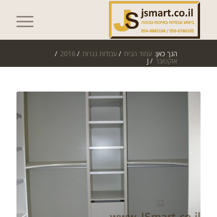
הנך כאן:
עמוד הבית
/
עבודות נגרות
/
2016
/
אוקטובר
/
J