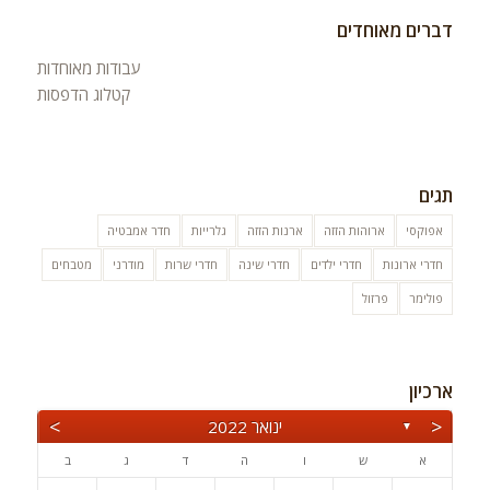
דברים מאוחדים
עבודות מאוחדות
קטלוג הדפסות
תגים
אפוקסי
ארוהות הזזה
ארנות הזזה
גלרייות
חדר אמבטיה
חדרי ארונות
חדרי ילדים
חדרי שינה
חדרי שרות
מודרני
מטבחים
פולימר
פרזול
ארכיון
>
<
ינואר 2022
▼
א
ש
ו
ה
ד
ג
ב